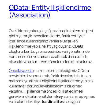
OData: Entity ilişkilendirme
(Association)
Özellikle sıkça karşılaştığımız başlık-kalem bilgileri
gibi hiyerarşik modellemelerde, farklı entityler
içerisinde kullandığımız verilere ulaşırken
ilişkilendirme yapısına ihtiyaç duyarız. OData
oluştururken bu yapı sayesinde, veri yönetiminde
harcanan efor ve zamanı azaltarak daha tutarlı,
okunaklı ve anlamlı veri kümeleri elde etmiş oluruz.
Önceki yazıda
malzemeleri listelediğimiz OData
servisinin devamı olarak, farklı depolarda bulunan
malzemeye ait stok bilgilerini ilişkilendirme yapısını
kullanarak görüntüleyebileceğimiz bir örnek
yapalım. İlişkilendirme öncesi dikkat edilmesi
gereken noktalar, entitylerin
key
alanların eşleşmesi
ve aralarındaki ilişki
kardinalite
sine uygun