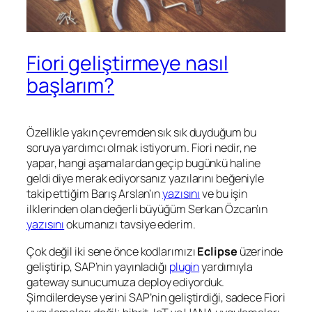
Fiori geliştirmeye nasıl
başlarım?
Özellikle yakın çevremden sık sık duyduğum bu
soruya yardımcı olmak istiyorum. Fiori nedir, ne
yapar, hangi aşamalardan geçip bugünkü haline
geldi diye merak ediyorsanız yazılarını beğeniyle
takip ettiğim Barış Arslan’ın
yazısını
ve bu işin
ilklerinden olan değerli büyüğüm Serkan Özcan’ın
yazısını
okumanızı tavsiye ederim.
Çok değil iki sene önce kodlarımızı
Eclipse
üzerinde
geliştirip, SAP’nin yayınladığı
plugin
yardımıyla
gateway sunucumuza deploy ediyorduk.
Şimdilerdeyse yerini SAP’nin geliştirdiği, sadece Fiori