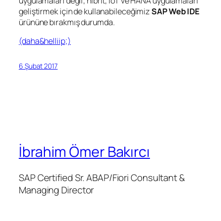
uygulamaları değil; hibrit, IoT ve HANA uygulamaları
geliştirmek için de kullanabileceğimiz
SAP Web IDE
ürününe bırakmış durumda.
(daha&helliip;)
6 Şubat 2017
İbrahim Ömer Bakırcı
SAP Certified Sr. ABAP/Fiori Consultant &
Managing Director