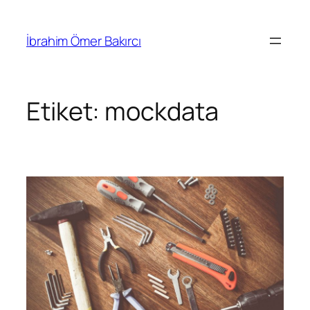
İçeriğe
geç
İbrahim Ömer Bakırcı
Etiket:
mockdata